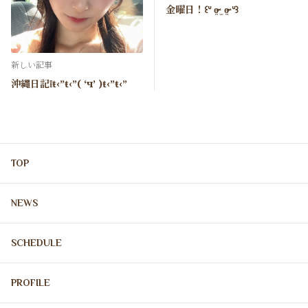
金曜日！꒰ᐡ o̴̶̷̤ ̫ o̴̶̷̤ ᐡ꒱
新しい記事
沖縄日記❕ŧ‹”ŧ‹”( ‘ч’ )ŧ‹”ŧ‹”
TOP
NEWS
SCHEDULE
PROFILE